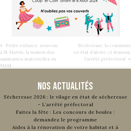
«
Petite enfance: nouveau
Sécheresse: la commune
à St Martin, la maison des
en état d’alerte: ci dessous,
»
assistantes maternelles ou
l’arrêté préfectoral
MAM.
Nos Actualités
Sécheresse 2026 : le vilage en état de sécheresse
– L’arrêté préfectoral
Faites la fête : Les concours de boules :
demandez le programme
Aides à la rénovation de votre habitat et à