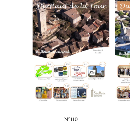
N°110