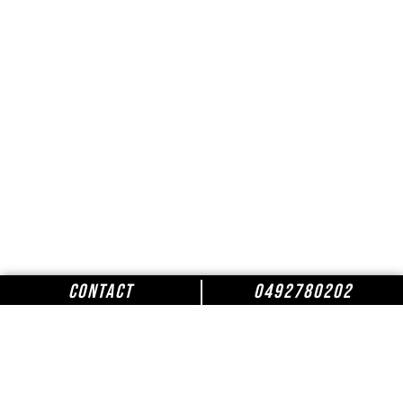
CONTACT
0492780202
Nos Actualités
Sécheresse 2026 : le vilage en état de sécheresse
– L’arrêté préfectoral