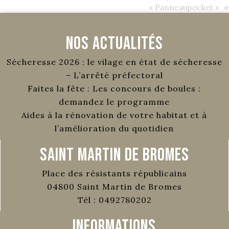
»
« Panneaupocket »
Nos Actualités
Sécheresse 2026 : le vilage en état de sécheresse
– L’arrêté préfectoral
Faites la fête : Les concours de boules :
demandez le programme
Aides à la rénovation de votre habitat et à
l’amélioration du quotidien
Saint Martin de Bromes
Place des résistants républicains
04800
Saint Martin de Bromes
Tél :
0492780202
Informations