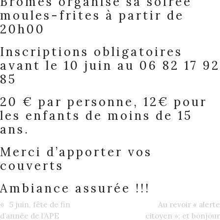
Brômes organise sa soirée
moules-frites à partir de
20h00
Inscriptions obligatoires
avant le 10 juin au 06 82 17 92
85
20 € par personne, 12€ pour
les enfants de moins de 15
ans.
Merci d’apporter vos
couverts
Ambiance assurée !!!
«
5 juin, fête de fin
Au revoir « alerte
d’année de l’APE
citoyen »; et bonjour