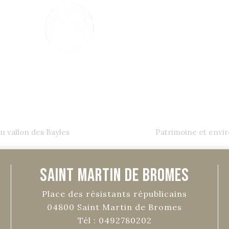
 vallon des Bayles
Patrimoine et envir
Saint Martin de Bromes
Place des résistants républicains
04800
Saint Martin de Bromes
Tél :
0492780202