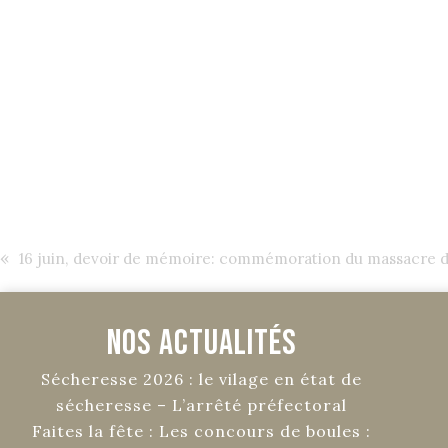
«
16 juin, devoir de mémoire: commémoration du massacre du
Nos Actualités
Sécheresse 2026 : le vilage en état de
sécheresse – L’arrêté préfectoral
Faites la fête : Les concours de boules :