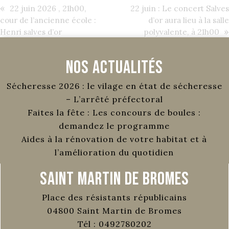
«
22 juin 2026 , 21h00,
22 juin : Le concert Salves
cour de l’ancienne école :
d’or aura lieu à la salle
»
Henri salves d’or
polyvalente, à 21h00
Nos Actualités
Sécheresse 2026 : le vilage en état de sécheresse
– L’arrêté préfectoral
Faites la fête : Les concours de boules :
demandez le programme
Aides à la rénovation de votre habitat et à
l’amélioration du quotidien
Saint Martin de Bromes
Place des résistants républicains
04800
Saint Martin de Bromes
Tél :
0492780202