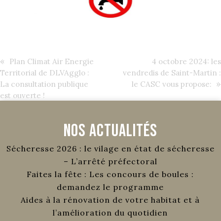
«
Plan Climat Air Energie
4 octobre 2024: les
Territorial de DLVAgglo :
vendredis de Saint-Martin :
»
La consultation publique
le CASC vous propose:
est ouverte !
Nos Actualités
Sécheresse 2026 : le vilage en état de sécheresse
– L’arrêté préfectoral
Faites la fête : Les concours de boules :
demandez le programme
Aides à la rénovation de votre habitat et à
l’amélioration du quotidien