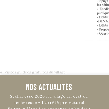
«
Visites guidées gratuites du village:
Nos Actualités
Sécheresse 2026 : le vilage en état de
sécheresse – L’arrêté préfectoral
Faites la fête : Les concours de boules :