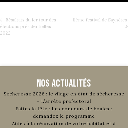
«
Résultats du 1er tour des
11ème festival de Saynètes
»
élections présidentielles
2022
Nos Actualités
Sécheresse 2026 : le vilage en état de sécheresse
– L’arrêté préfectoral
Faites la fête : Les concours de boules :
demandez le programme
Aides à la rénovation de votre habitat et à