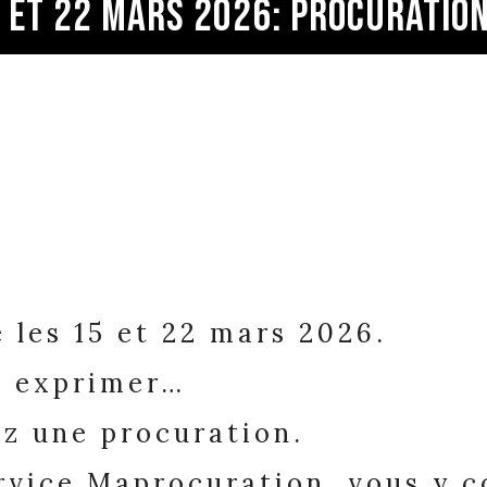
 ET 22 MARS 2026: PROCURATION
 les 15 et 22 mars 2026.
s exprimer…
ez une procuration.
rvice Maprocuration
, vous y 