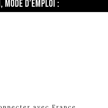
, MODE D’EMPLOI :
connecter avec
France