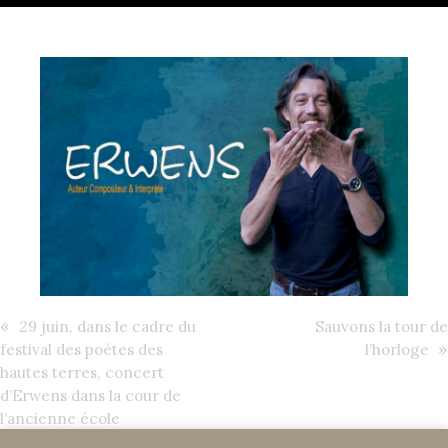
«
29 juin, dans le cadre du
Sauvons la tour de
»
festival des poètes des
l’horloge
hautes terres, concert
d’Erwens dans la cour de
l’ancienne école