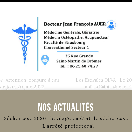
«
Attention, coupure d’eau
Les Estivales DLVA : Le 20
»
ce jour, 20 juin 2022
août à Saint-Martin
Nos Actualités
Sécheresse 2026 : le vilage en état de sécheresse
– L’arrêté préfectoral