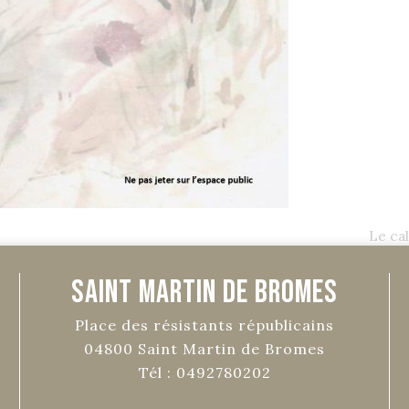
Le ca
Saint Martin de Bromes
Place des résistants républicains
04800
Saint Martin de Bromes
Tél :
0492780202