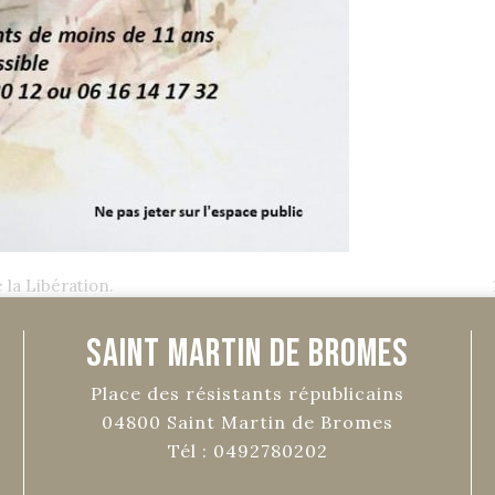
 la Libération.
Saint Martin de Bromes
Place des résistants républicains
04800
Saint Martin de Bromes
Tél :
0492780202