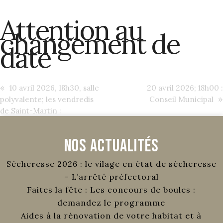
Attention au
changement de
date
«
10 avril 2026, 18h30, salle
20 avril 2026; 18h00 :
»
polyvalente; les vendredis
Conseil Municipal
de Saint-Martin :
Nos Actualités
Sécheresse 2026 : le vilage en état de sécheresse
– L’arrêté préfectoral
Faites la fête : Les concours de boules :
demandez le programme
Aides à la rénovation de votre habitat et à