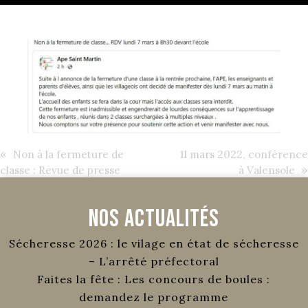
«
Non à la fermeture de
11 mars 2022, conférence
»
classe : Revue de presse
à Valensole
Nos Actualités
Sécheresse 2026 : le vilage en état de sécheresse
– L’arrêté préfectoral
Faites la fête : Les concours de boules :
demandez le programme