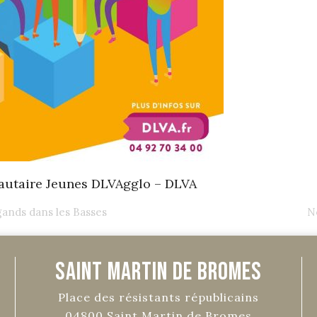
utaire Jeunes DLVAgglo – DLVA
gands dans les Basses
N
Saint Martin de Bromes
Place des résistants républicains
04800
Saint Martin de Bromes