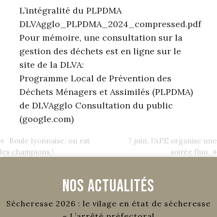
L’intégralité du PLPDMA
DLVAgglo_PLPDMA_2024_compressed.pdf
Pour mémoire, une consultation sur la
gestion des déchets est en ligne sur le
site de la DLVA:
Programme Local de Prévention des
Déchets Ménagers et Assimilés (PLPDMA)
de DLVAgglo Consultation du public
(google.com)
«
Boule lyonnaise: on est
7 juin, l’APE organise une
»
les champions !
soirée fluo
Nos Actualités
Sécheresse 2026 : le vilage en état de sécheresse
– L’arrêté préfectoral