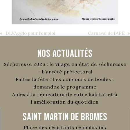
«
»
DLVAgglo pour l’emploi
Carnaval de l’APE
Nos Actualités
Sécheresse 2026 : le vilage en état de sécheresse
– L’arrêté préfectoral
Faites la fête : Les concours de boules :
demandez le programme
Aides à la rénovation de votre habitat et à
l’amélioration du quotidien
Saint Martin de Bromes
Place des résistants républicains