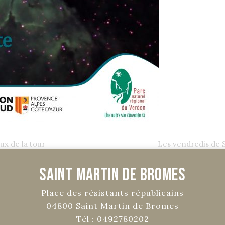
ux de la tour
Les vendredis de 
Saint Martin de Bromes
Place des résistants républicains
04800
Saint Martin de Bromes
Tél :
0492780202