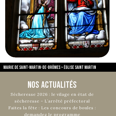
En savoir plus
Mairie de Saint-Martin-de-Brômes
>
Église Saint Martin
Nos Actualités
Sécheresse 2026 : le vilage en état de
sécheresse – L’arrêté préfectoral
Faites la fête : Les concours de boules :
demandez le programme