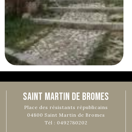
Saint Martin de Bromes
Place des résistants républicains
04800
Saint Martin de Bromes
Tél :
0492780202