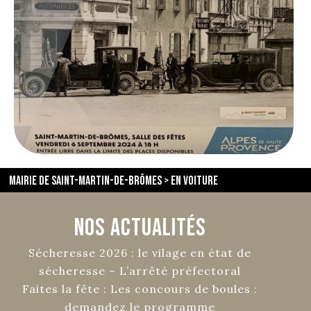
Mairie de Saint-Martin-de-Brômes
>
en voiture
Nos Actualités
Sécheresse 2026 : le vilage en état de
sécheresse – L’arrêté préfectoral
Faites la fête : Les concours de boules :
demandez le programme