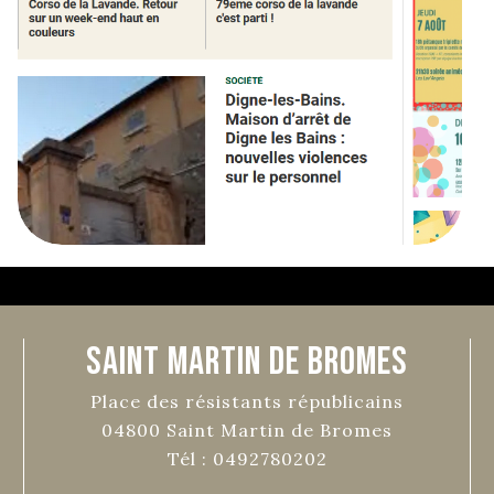
Saint Martin de Bromes
Place des résistants républicains
04800
Saint Martin de Bromes
Tél :
0492780202