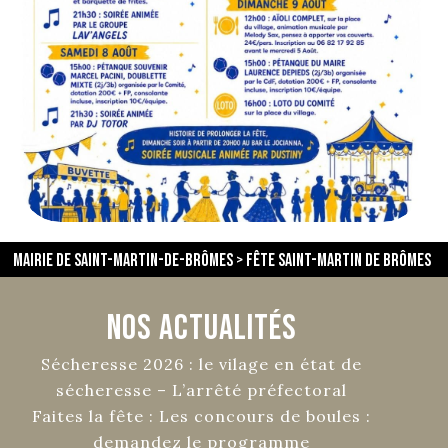
En savoir plus
Mairie de Saint-Martin-de-Brômes
>
Fête Saint-Martin de Brômes
Nos Actualités
Sécheresse 2026 : le vilage en état de
sécheresse – L’arrêté préfectoral
Faites la fête : Les concours de boules :
demandez le programme